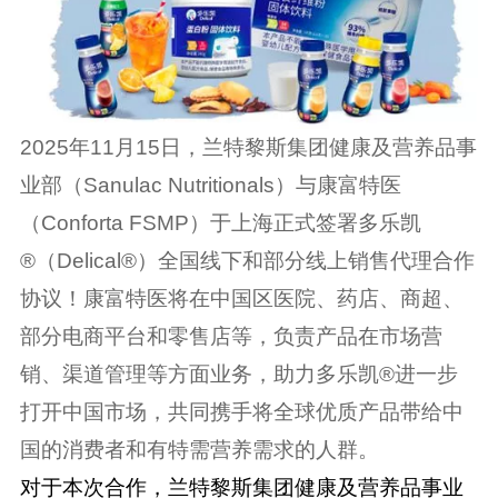
2025
年
11
月
15
日，兰特黎斯集团健康及营养品事
业部（
Sanulac Nutritionals
）与康富特医
（
Conforta FSMP
）于上海正式签署多乐凯
®
（
Delical®
）全国线下和部分线上销售代理合作
协议！康富特医将在中国区医院、药店、商超、
部分电商平台和零售店等，负责产品在市场营
销、渠道管理等方面业务，助力多乐凯
®
进一步
打开中国市场，共同携手将全球优质产品带给中
国的消费者和有特需营养需求的人群。
对于本次合作，兰特黎斯集团健康及营养品事业